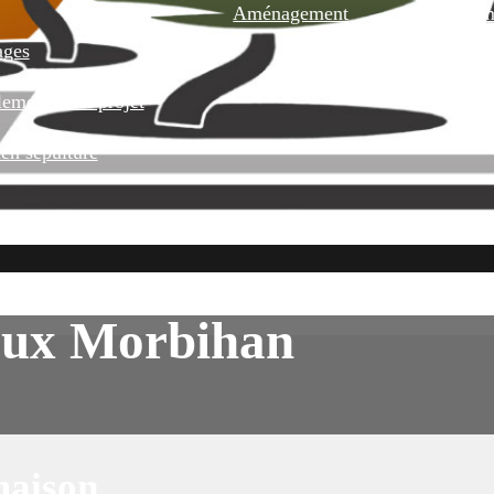
Aménagement
Pour Ani
ages
ement d’un projet
ien sépulture
aux Morbihan
maison