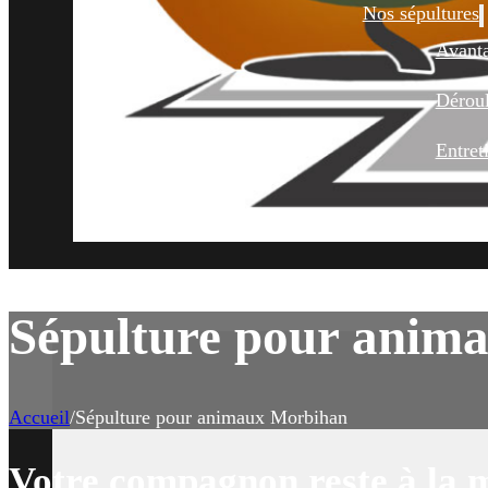
Nos sépultures
Avant
Déroul
Entret
Sépulture pour anim
Accueil
/
Sépulture pour animaux Morbihan
Votre compagnon reste à la 