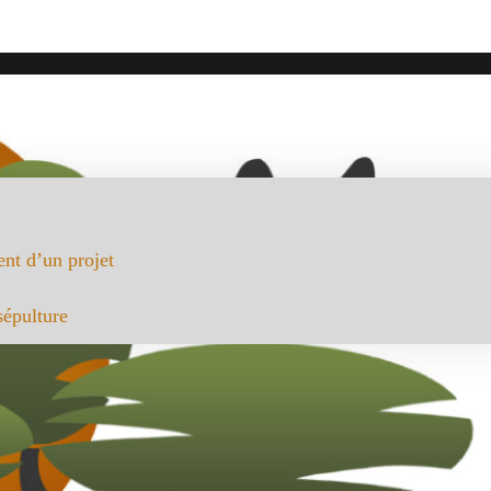
nt d’un projet
sépulture