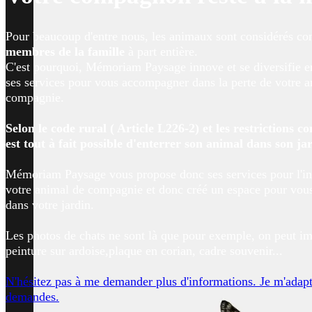
Pour beaucoup d'entre nous, les animaux sont considérés 
membres de la famille
à part entière.
C'est pourquoi, Mémoriam Paysage innove et se diversifie e
ses services pour vous accompagner dans la perte de votre 
compagnie.
Selon le code rural ( Article L226-2) et les restrictions c
est tout à fait possible d'enterrer son animal dans son ja
Mémoriam Paysage vous propose donc ses services pour l'i
votre animal de compagnie et donc créé un espace pour vous 
dans votre jardin.
Les photos de chats ne sont là que pour exemple, on peut i
peinture sur ardoise,plaque en corian, cadre souvenir... ​
N'hésitez pas à me demander plus d'informations. Je m'adapt
demandes.