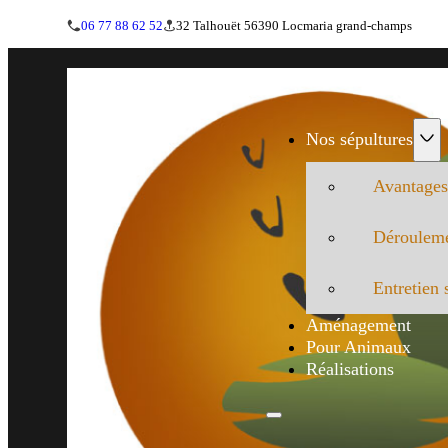
06 77 88 62 52
32 Talhouët 56390 Locmaria grand-champs
Nos sépultures
Avantages
Dérouleme
Entretien 
Aménagement
Pour Animaux
Réalisations