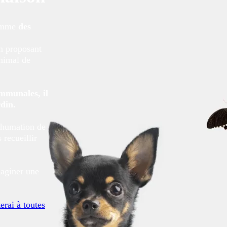
comme
des
n proposant
animal de
ommunales, il
rdin.
nhumation de
recueillir
maginer une
erai à toutes