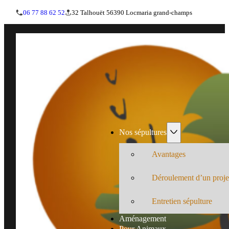
06 77 88 62 52
32 Talhouët 56390 Locmaria grand-champs
Nos sépultures
Avantages
Déroulement d’un proje
Entretien sépulture
Aménagement
Pour Animaux